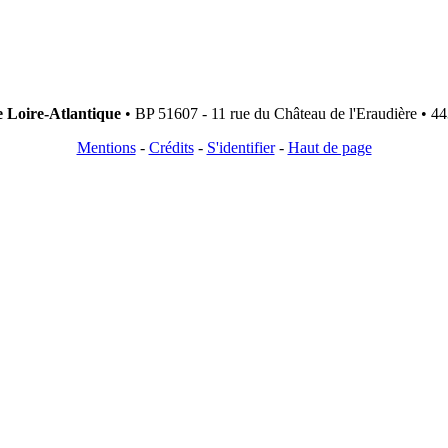
e Loire-Atlantique
• BP 51607 - 11 rue du Château de l'Eraudière • 44
Mentions
-
Crédits
-
S'identifier
-
Haut de page