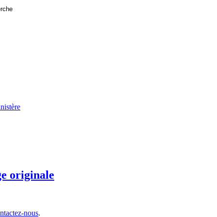
nistère
ntactez-nous
.