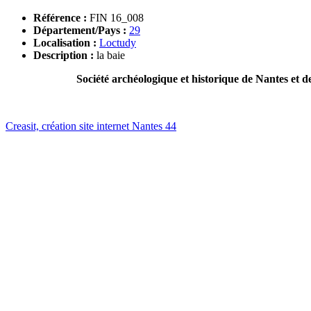
Référence :
FIN 16_008
Département/Pays :
29
Localisation :
Loctudy
Description :
la baie
Société archéologique et historique de Nantes et d
Creasit, création site internet Nantes 44