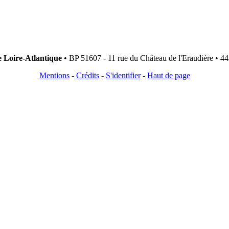
e Loire-Atlantique
• BP 51607 - 11 rue du Château de l'Eraudière • 44
Mentions
-
Crédits
-
S'identifier
-
Haut de page